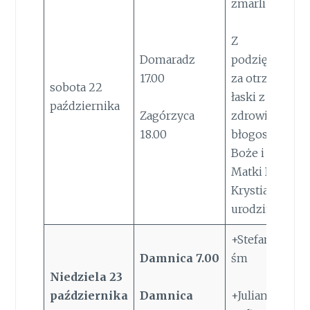
zmarli z rodz.
Z
Domaradz
podziękowan
17.00
za otrzymane
sobota 22
łaski z prośbą 
października
Zagórzyca
zdrowie,
18.00
błogosławień
Boże i opiekę
Matki Bożej dl
Krystiana z ok.
urodzin
+Stefan Tęsny 
Damnica 7.00
śm
Niedziela
23
października
Damnica
+Julianna 50 r.