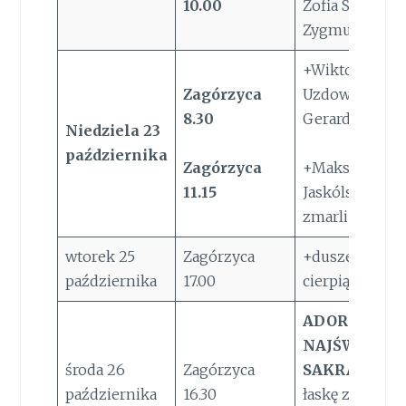
10.00
Zofia Stanisła
Zygmunt Suli
+Wiktoria
Zagórzyca
Uzdowska I r. 
8.30
Gerard Zenon
Niedziela
23
października
Zagórzyca
+Maksymilian
11.15
Jaskólski 8 r. ś
zmarli z rodz.
wtorek 25
Zagórzyca
+dusze w czyś
października
17.00
cierpiące
ADORACJA
NAJŚWIĘTSZ
środa 26
Zagórzyca
SAKRAMEN
października
16.30
łaskę zdrowia 