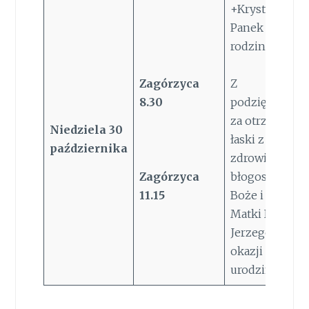
+Krystyna Mar
Panek i zmarli
rodziny
Zagórzyca
Z
8.30
podziękowan
za otrzymane
Niedziela
30
łaski z prośbą 
października
zdrowie,
Zagórzyca
błogosławień
11.15
Boże i opiekę
Matki Bożej dl
Jerzego Bubni
okazji 60 r.
urodzin