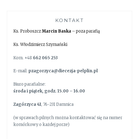
KONTAKT
Ks. Proboszcz
Marcin Baska
– poza parafią
Ks. Włodzimierz Szymański
Kom. +48
662 065 253
E-mail:
pzagorzyca@diecezja-pelplin.pl
Biuro parafialne:
środa i piątek, godz. 15.00 – 16.00
Zagórzyca 41
, 76-231 Damnica
(w sprawach pilnych można kontaktować się na numer
komórkowy o każdej porze)