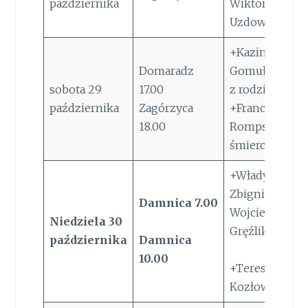
października
Wiktoria
Uzdowska
+Kazimierz Em
Domaradz
Gomułka i zma
sobota 29
17.00
z rodziny
października
Zagórzyca
+Franciszek
18.00
Rompski w roc
śmierci
+Władysława
Zbigniew
Damnica 7.00
Wojciech
Niedziela
30
Gręźlikowscy
października
Damnica
10.00
+Teresa
Kozłowska