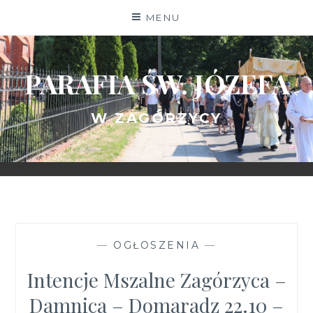
Skip
MENU
to
content
PARAFIA ŚW. JÓZEFA
W ZAGÓRZYCY
—
OGŁOSZENIA
—
Intencje Mszalne Zagórzyca –
Damnica – Domaradz 22.10 –