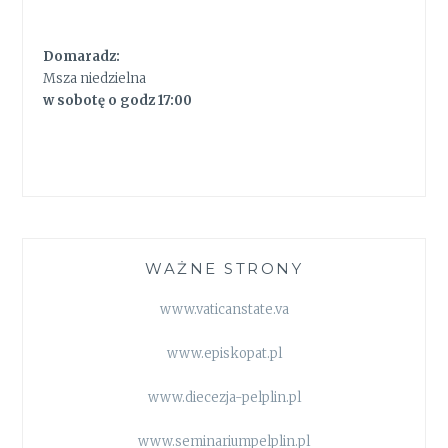
Domaradz:
Msza niedzielna
w sobotę o godz 17:00
WAŻNE STRONY
www.vaticanstate.va
www.episkopat.pl
www.diecezja-pelplin.pl
www.seminariumpelplin.pl