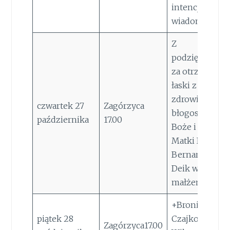
intencji Bogu
wiadomej
Z
podziękowan
za otrzymane
łaski z prośbą 
zdrowie,
czwartek 27
Zagórzyca
błogosławień
października
17.00
Boże i opiekę
Matki Bożej dl
Bernardy i Ste
Deik w 69 rocz
małżeństwa
+Bronisław
piątek 28
Czajkowski
Zagórzyca17.00