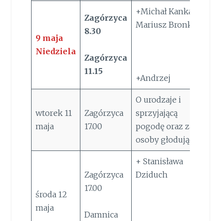
+Michał Kanka
Zagórzyca
Mariusz Bronk
8.30
9
maja
Niedziela
Zagórzyca
11.15
+Andrzej
O urodzaje i
wtorek 11
Zagórzyca
sprzyjającą
maja
17.00
pogodę oraz za
osoby głodujące
+ Stanisława
Zagórzyca
Dziduch
17.00
środa 12
maja
Damnica