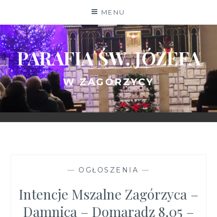
Skip
MENU
to
content
PARAFIA ŚW. JÓZEFA
W ZAGÓRZYCY
—
OGŁOSZENIA
—
Intencje Mszalne Zagórzyca –
Damnica – Domaradz 8.05 –