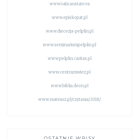
www.vaticanstate.va
www.episkopat.pl
www.diecezja-pelplin.pl
www.seminariumpelplin.pl
www.pelplin.caritas.pl
www.centrumwiez.pl
www.biblia.deon.pl
www.mateusz.pl/czytania/2018/
OSTATNIE WPISY