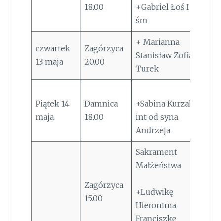
18.00
+Gabriel Łoś I r.
śm
+ Marianna
czwartek
Zagórzyca
Stanisław Zofia
13 maja
20.00
Turek
Piątek 14
Damnica
+Sabina Kurzak –
maja
18.00
int od syna
Andrzeja
Sakrament
Małżeństwa
Zagórzyca
+Ludwikę
15.00
Hieronima
Franciszkę