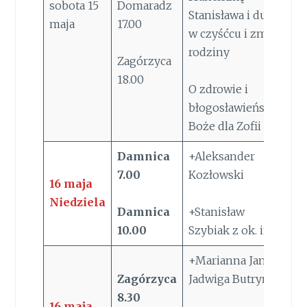
sobota 15
Domaradz
Stanisława i dusze
maja
17.00
w czyśćcu i zm z
rodziny
Zagórzyca
18.00
O zdrowie i
błogosławieństwo
Boże dla Zofii
Damnica
+Aleksander
7.00
Kozłowski
16
maja
Niedziela
Damnica
+Stanisław
10.00
Szybiak z ok. im
+Marianna Jan
Zagórzyca
Jadwiga Butrym
8.30
16
maja