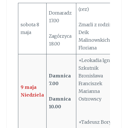
(rez)
Domaradz
17.00
sobota 8
Zmarli z rodzin
maja
Deik
Zagórzyca
Malinowskich i
18.00
Floriana
+Leokadia Ignacy
Szkutnik
Damnica
Bronisława
7.00
Franciszek
9
maja
Marianna
Niedziela
Damnica
Ostrowscy
10.00
+Tadeusz Boryło