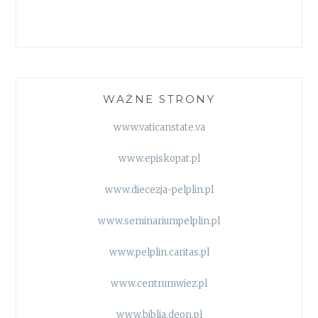
WAŻNE STRONY
www.vaticanstate.va
www.episkopat.pl
www.diecezja-pelplin.pl
www.seminariumpelplin.pl
www.pelplin.caritas.pl
www.centrumwiez.pl
www.biblia.deon.pl