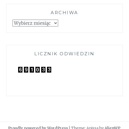
ARCHIWA
Archiwa
LICZNIK ODWIEDZIN
Proudly powered by WordPress
|
Theme: Anissa by
AlienWP
.