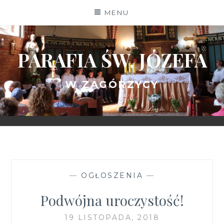
Skip
MENU
to
content
PARAFIA ŚW. JÓZEFA
W ZAGÓRZYCY
—
OGŁOSZENIA
—
Podwójna uroczystość!
19 LISTOPADA, 2018