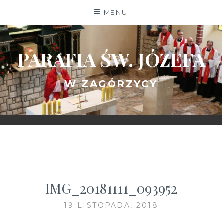
Skip
MENU
to
content
PARAFIA ŚW. JÓZEFA
W ZAGÓRZYCY
— —
IMG_20181111_093952
19 LISTOPADA, 2018