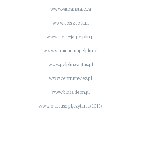
www.vaticanstate.va
www.episkopat.pl
www.diecezja-pelplin.pl
www.seminariumpelplin.pl
www.pelplin.caritas.pl
www.centrumwiez.pl
www.biblia.deon.pl
www.mateusz.pl/czytania/2018/