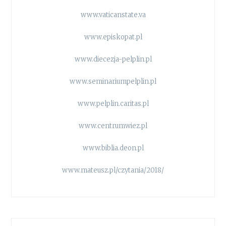
www.vaticanstate.va
www.episkopat.pl
www.diecezja-pelplin.pl
www.seminariumpelplin.pl
www.pelplin.caritas.pl
www.centrumwiez.pl
www.biblia.deon.pl
www.mateusz.pl/czytania/2018/