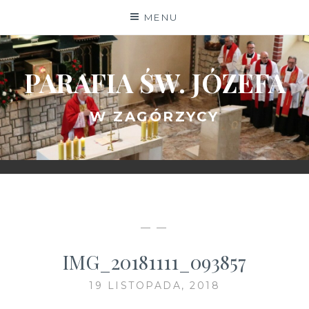
Skip
MENU
to
content
PARAFIA ŚW. JÓZEFA
W ZAGÓRZYCY
— —
IMG_20181111_093857
19 LISTOPADA, 2018