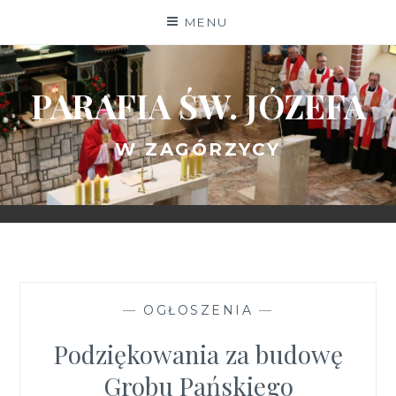
Skip
MENU
to
content
PARAFIA ŚW. JÓZEFA
W ZAGÓRZYCY
—
OGŁOSZENIA
—
Podziękowania za budowę
Grobu Pańskiego