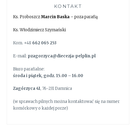
KONTAKT
Ks. Proboszcz
Marcin Baska
– poza parafią
Ks. Włodzimierz Szymański
Kom. +48
662 065 253
E-mail:
pzagorzyca@diecezja-pelplin.pl
Biuro parafialne:
środa i piątek, godz. 15.00 – 16.00
Zagórzyca 41
, 76-231 Damnica
(w sprawach pilnych można kontaktować się na numer
komórkowy o każdej porze)