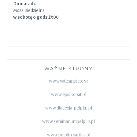
Domaradz:
Msza niedzielna
w sobotę o godz 17:00
WAŻNE STRONY
www.vaticanstate.va
www.episkopat.pl
www.diecezja-pelplin.pl
www.seminariumpelplin.pl
www.pelplin.caritas.pl