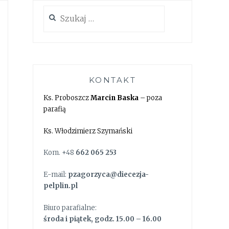
Szukaj:
KONTAKT
Ks. Proboszcz
Marcin Baska
– poza
parafią
Ks. Włodzimierz Szymański
Kom. +48
662 065 253
E-mail:
pzagorzyca@diecezja-
pelplin.pl
Biuro parafialne:
środa i piątek, godz. 15.00 – 16.00