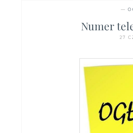
—
O
Numer tele
27 C