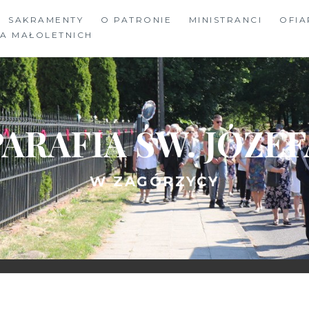
SAKRAMENTY
O PATRONIE
MINISTRANCI
OFIA
A MAŁOLETNICH
PARAFIA ŚW. JÓZEF
W ZAGÓRZYCY