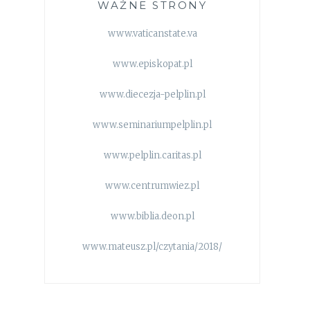
WAŻNE STRONY
www.vaticanstate.va
www.episkopat.pl
www.diecezja-pelplin.pl
www.seminariumpelplin.pl
www.pelplin.caritas.pl
www.centrumwiez.pl
www.biblia.deon.pl
www.mateusz.pl/czytania/2018/