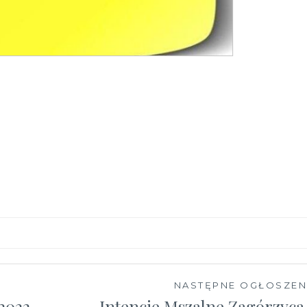
NASTĘPNE OGŁOSZEN
 2022
Intencje Mszalne Zagórzyca