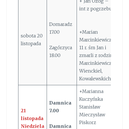
+ Jan Ożóg –
int z pogrzebu
Domaradz
17.00
+Marian
sobota 20
Marcinkiewicz
listopada
Zagórzyca
11 r. śm Jan i
18.00
zmarli z rodzin
Marcinkiewicz,
Wienckiel,
Kowalewskich
+Marianna
Kuczyńska
Damnica
Stanisław
21
7.00
Mieczysław
listopada
Piskorz
Niedziela
Damnica