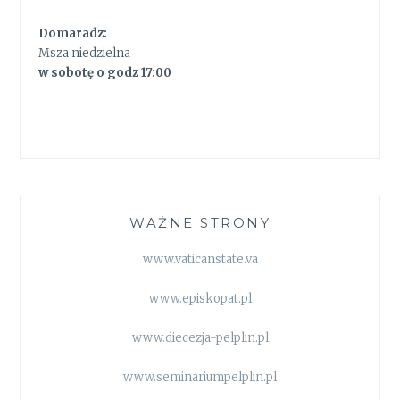
Domaradz:
Msza niedzielna
w sobotę o godz 17:00
WAŻNE STRONY
www.vaticanstate.va
www.episkopat.pl
www.diecezja-pelplin.pl
www.seminariumpelplin.pl