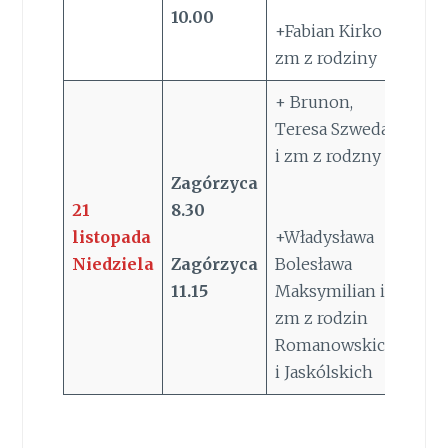
10.00
+Fabian Kirko i
zm z rodziny
+ Brunon,
Teresa Szweda
i zm z rodzny
Zagórzyca
21
8.30
listopada
+Władysława
Niedziela
Zagórzyca
Bolesława
11.15
Maksymilian i
zm z rodzin
Romanowskich
i Jaskólskich