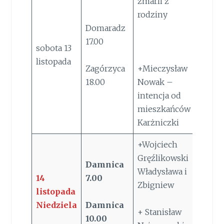
zmarli z
rodziny
Domaradz
17.00
sobota 13
listopada
Zagórzyca
+Mieczysław
18.00
Nowak –
intencja od
mieszkańców
Karżniczki
+Wojciech
Gręźlikowski
Damnica
Władysława i
14
7.00
Zbigniew
listopada
Niedziela
Damnica
+ Stanisław
10.00