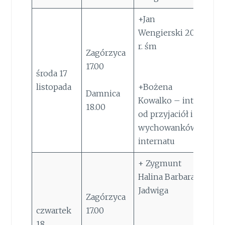
+Jan
Wengierski 20
r. śm
Zagórzyca
17.00
środa 17
listopada
+Bożena
Damnica
Kowalko – int.
18.00
od przyjaciół i
wychowanków
internatu
+ Zygmunt
Halina Barbara
Jadwiga
Zagórzyca
czwartek
17.00
18