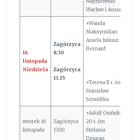
Najmrowski
Wacław i Anna
+Wanda
Maksymilian
Aniela Juliusz
Zagórzyca
Bernard
14
8.30
listopada
Niedziela
Zagórzyca
11.15
+Teresa II r. śm
Stanisław
Szmidtka
+Adolf Osiński
wtorek 16
Zagórzyca
20 r. śm
listopada
17.00
Stefania
Dzugan