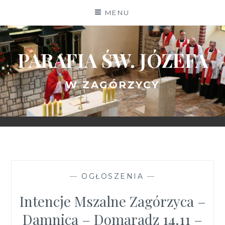
Skip
MENU
to
content
PARAFIA ŚW. JÓZEFA
W ZAGÓRZYCY
—
OGŁOSZENIA
—
Intencje Mszalne Zagórzyca –
Damnica – Domaradz 14.11 –