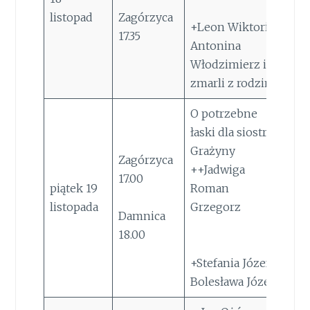
listopad
Zagórzyca
+Leon Wiktoria
17.35
Antonina
Włodzimierz i
zmarli z rodzin
O potrzebne
łaski dla siostry
Grażyny
Zagórzyca
++Jadwiga
17.00
piątek 19
Roman
listopada
Grzegorz
Damnica
18.00
+Stefania Józef
Bolesława Józef