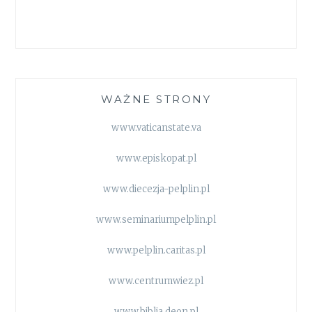
WAŻNE STRONY
www.vaticanstate.va
www.episkopat.pl
www.diecezja-pelplin.pl
www.seminariumpelplin.pl
www.pelplin.caritas.pl
www.centrumwiez.pl
www.biblia.deon.pl