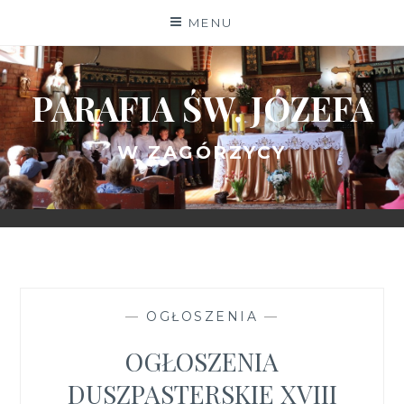
Skip
MENU
to
content
PARAFIA ŚW. JÓZEFA
W ZAGÓRZYCY
—
OGŁOSZENIA
—
OGŁOSZENIA
DUSZPASTERSKIE XVIII