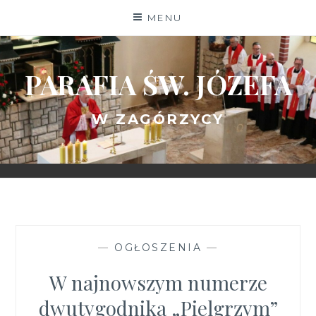
Skip
MENU
to
content
PARAFIA ŚW. JÓZEFA
W ZAGÓRZYCY
—
OGŁOSZENIA
—
W najnowszym numerze
dwutygodnika „Pielgrzym”