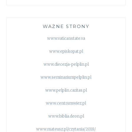
WAŻNE STRONY
www.vaticanstate.va
www.episkopat.pl
www.diecezja-pelplin.pl
www.seminariumpelplin.pl
www.pelplin.caritas.pl
www.centrumwiez.pl
www.biblia.deon.pl
www.mateusz.pl/czytania/2018/