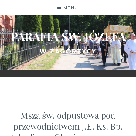
Skip
MENU
to
content
PARAFIA ŚW. JÓZEFA
W ZAGÓRZYCY
— —
Msza św. odpustowa pod
przewodnictwem J.E. Ks. Bp.