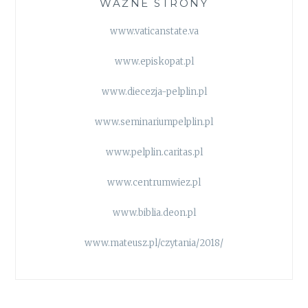
WAŻNE STRONY
www.vaticanstate.va
www.episkopat.pl
www.diecezja-pelplin.pl
www.seminariumpelplin.pl
www.pelplin.caritas.pl
www.centrumwiez.pl
www.biblia.deon.pl
www.mateusz.pl/czytania/2018/