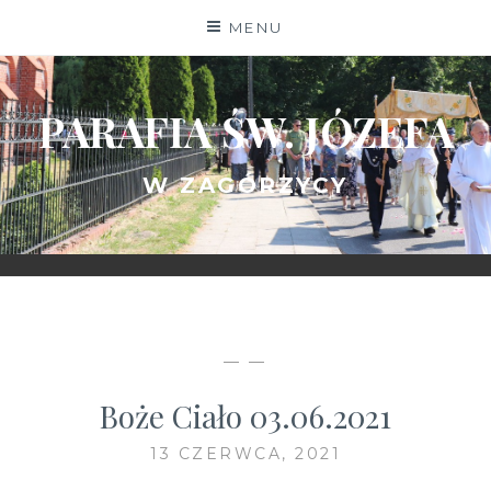
Skip
MENU
to
content
PARAFIA ŚW. JÓZEFA
W ZAGÓRZYCY
— —
Boże Ciało 03.06.2021
13 CZERWCA, 2021