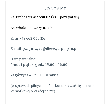
KONTAKT
Ks. Proboszcz
Marcin Baska
– poza parafią
Ks. Włodzimierz Szymański
Kom. +48
662 065 253
E-mail:
pzagorzyca@diecezja-pelplin.pl
Biuro parafialne:
środa i piątek, godz. 15.00 – 16.00
Zagórzyca 41
, 76-231 Damnica
(w sprawach pilnych można kontaktować się na numer
komórkowy o każdej porze)