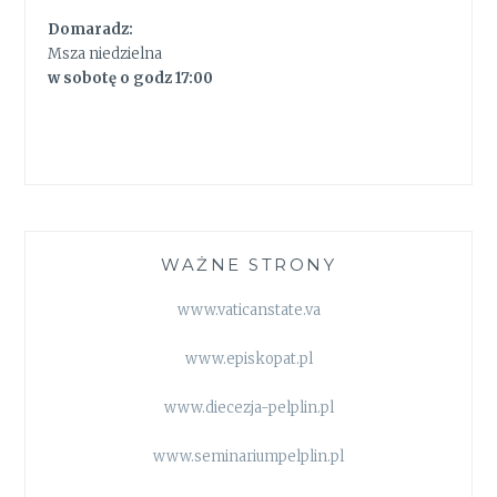
Domaradz:
Msza niedzielna
w sobotę o godz 17:00
WAŻNE STRONY
www.vaticanstate.va
www.episkopat.pl
www.diecezja-pelplin.pl
www.seminariumpelplin.pl