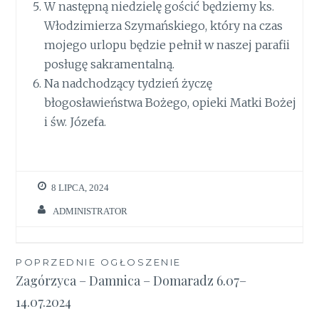
W następną niedzielę gościć będziemy ks.
Włodzimierza Szymańskiego, który na czas
mojego urlopu będzie pełnił w naszej parafii
posługę sakramentalną.
Na nadchodzący tydzień życzę
błogosławieństwa Bożego, opieki Matki Bożej
i św. Józefa.
8 LIPCA, 2024
ADMINISTRATOR
Nawigacja
POPRZEDNIE OGŁOSZENIE
Zagórzyca – Damnica – Domaradz 6.07–
wpisu
14.07.2024