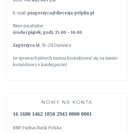
Kom. +48
662 065 253
E-mail:
pzagorzyca@diecezja-pelplin.pl
Biuro parafialne:
środa i piątek, godz. 15.00 – 16.00
Zagórzyca 41
, 76-231 Damnica
(w sprawach pilnych można kontaktować się na numer
komórkowy o każdej porze)
NOWY NR KONTA
16 1600 1462 1850 2943 0000 0001
BNP Paribas Bank Polska