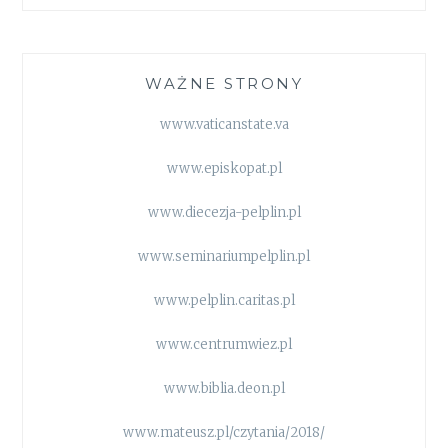
WAŻNE STRONY
www.vaticanstate.va
www.episkopat.pl
www.diecezja-pelplin.pl
www.seminariumpelplin.pl
www.pelplin.caritas.pl
www.centrumwiez.pl
www.biblia.deon.pl
www.mateusz.pl/czytania/2018/