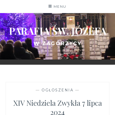
Skip
MENU
to
content
PARAFIA ŚW. JÓZEFA
W ZAGÓRZYCY
—
OGŁOSZENIA
—
XIV Niedziela Zwykła 7 lipca
2024