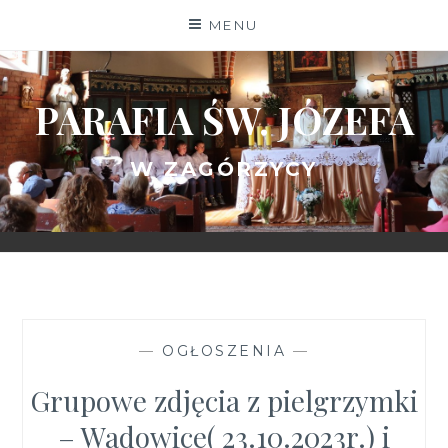
Skip
MENU
to
content
PARAFIA ŚW. JÓZEFA
W ZAGÓRZYCY
—
OGŁOSZENIA
—
Grupowe zdjęcia z pielgrzymki
– Wadowice( 23.10.2023r.) i