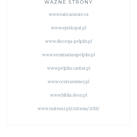
WAŻNE STRONY
www.vaticanstate.va
www.episkopat.pl
www.diecezja-pelplin.pl
www.seminariumpelplin.pl
www.pelplin.caritas.pl
www.centrumwiez.pl
www.biblia.deon.pl
www.mateusz.pl/czytania/2018/