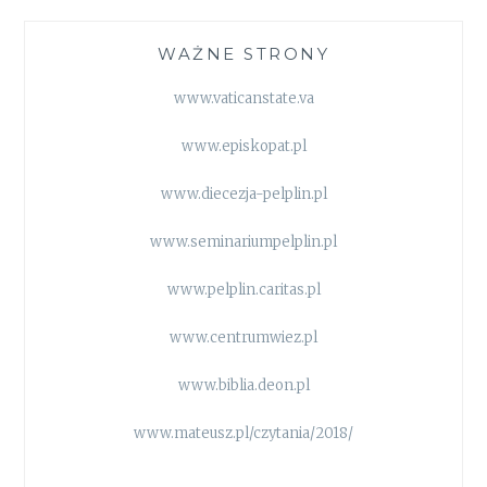
WAŻNE STRONY
www.vaticanstate.va
www.episkopat.pl
www.diecezja-pelplin.pl
www.seminariumpelplin.pl
www.pelplin.caritas.pl
www.centrumwiez.pl
www.biblia.deon.pl
www.mateusz.pl/czytania/2018/