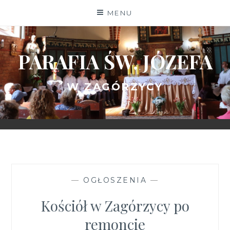
Skip
MENU
to
content
PARAFIA ŚW. JÓZEFA
W ZAGÓRZYCY
—
OGŁOSZENIA
—
Kościół w Zagórzycy po
remoncie