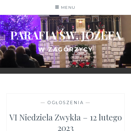
Skip
MENU
to
content
PARAFIA ŚW. JÓZEFA
W ZAGÓRZYCY
—
OGŁOSZENIA
—
VI Niedziela Zwykła – 12 lutego
2023