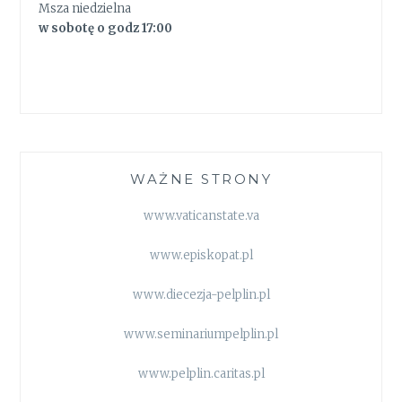
Msza niedzielna
w sobotę o godz 17:00
WAŻNE STRONY
www.vaticanstate.va
www.episkopat.pl
www.diecezja-pelplin.pl
www.seminariumpelplin.pl
www.pelplin.caritas.pl