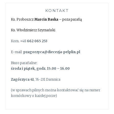
KONTAKT
Ks. Proboszcz
Marcin Baska
– poza parafią
Ks. Włodzimierz Szymański
Kom. +48
662 065 253
E-mail:
pzagorzyca@diecezja-pelplin.pl
Biuro parafialne:
środa i piątek, godz. 15.00 – 16.00
Zagórzyca 41
, 76-231 Damnica
(w sprawach pilnych można kontaktować się na numer
komórkowy o każdej porze)