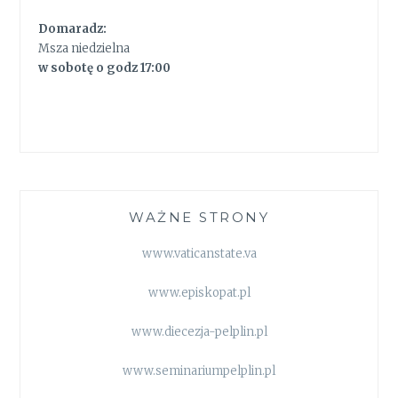
Domaradz:
Msza niedzielna
w sobotę o godz 17:00
WAŻNE STRONY
www.vaticanstate.va
www.episkopat.pl
www.diecezja-pelplin.pl
www.seminariumpelplin.pl