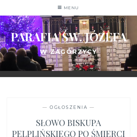
Skip
MENU
to
content
PARAFIA ŚW. JÓZEFA
W ZAGÓRZYCY
—
OGŁOSZENIA
—
SŁOWO BISKUPA
PELPLIŃSKIEGO PO ŚMIERCI