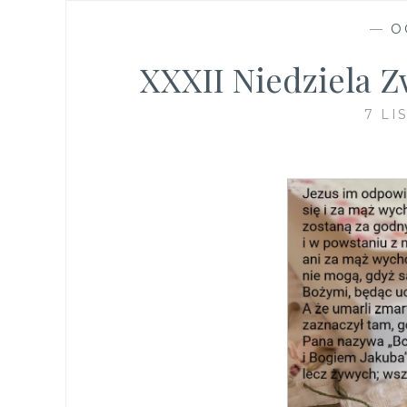
—
O
XXXII Niedziela Z
7 LI