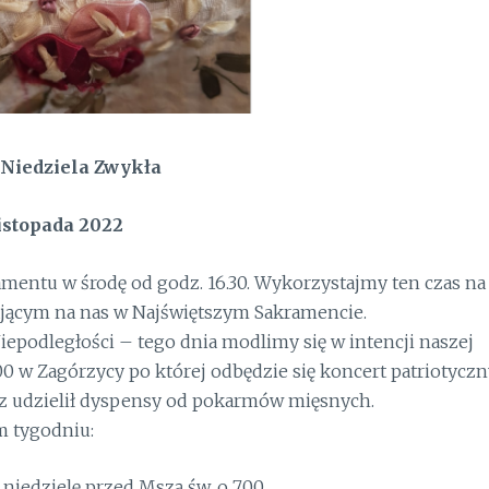
Niedziela Zwykła
listopada
2
022
mentu w środę od godz. 16.30. Wykorzystajmy ten czas na
jącym na nas w Najświętszym Sakramencie.
podległości – tego dnia modlimy się w intencji naszej
00 w Zagórzycy po której odbędzie się koncert patriotyczn
usz udzielił dyspensy od pokarmów mięsnych.
 tygodniu:
niedzielę przed Mszą św. o 7.00