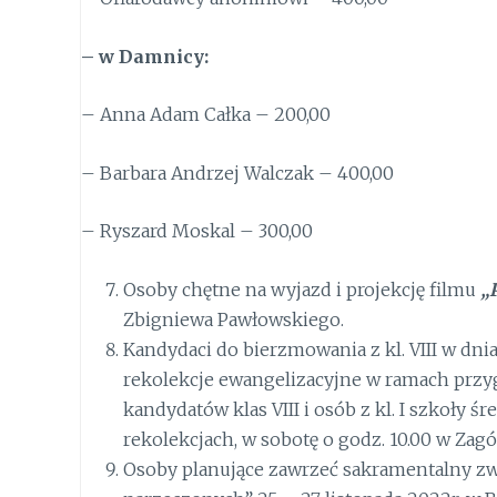
– w Damnicy:
– Anna Adam Całka – 200,00
– Barbara Andrzej Walczak – 400,00
– Ryszard Moskal – 300,00
Osoby chętne na wyjazd i projekcję filmu
„
Zbigniewa Pawłowskiego.
Kandydaci do bierzmowania z kl. VIII w dni
rekolekcje ewangelizacyjne w ramach prz
kandydatów klas VIII i osób z kl. I szkoły ś
rekolekcjach, w sobotę o godz. 10.00 w Zagó
Osoby planujące zawrzeć sakramentalny z