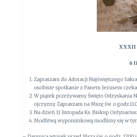
XXXII 
6 
Zapraszam do Adoracji Najświętszego Sakra
osobiste spotkanie z Panem Jezusem czeka
W piątek przeżywamy Święto Odzyskania Nie
ojczyzny. Zapraszam na Mszę św. o godz.11.
Na dzień 11 listopada Ks. Biskup Ordynari
Modlitwą wypominkową modlimy się w tym
– Damnica wtorek przed Mszą św. o godz. 17.00 i 