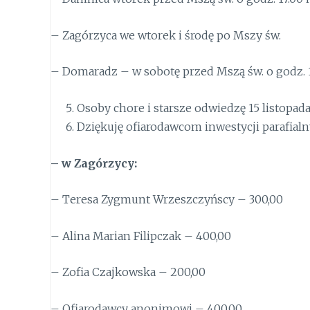
– Zagórzyca we wtorek i środę po Mszy św.
– Domaradz – w sobotę przed Mszą św. o godz. 
Osoby chore i starsze odwiedzę 15 listopada
Dziękuję ofiarodawcom inwestycji parafialn
– w Zagórzycy
:
– Teresa Zygmunt Wrzeszczyńscy – 300,00
– Alina Marian Filipczak – 400,00
– Zofia Czajkowska – 200,00
– Ofiarodawcy anonimowi – 400,00