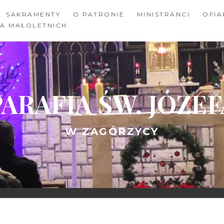
SAKRAMENTY
O PATRONIE
MINISTRANCI
OFIA
A MAŁOLETNICH
PARAFIA ŚW. JÓZEF
W ZAGÓRZYCY