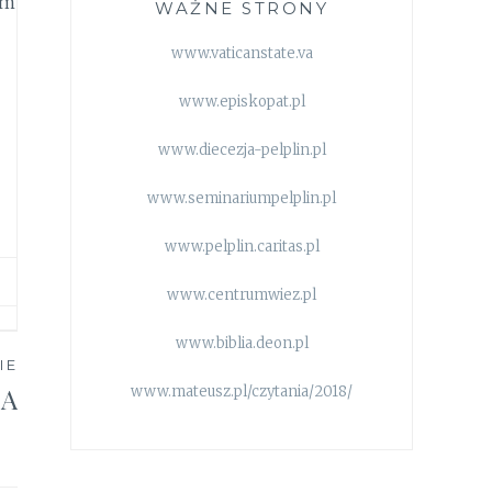
em
WAŻNE STRONY
www.vaticanstate.va
www.episkopat.pl
www.diecezja-pelplin.pl
www.seminariumpelplin.pl
www.pelplin.caritas.pl
www.centrumwiez.pl
www.biblia.deon.pl
IE
NA
www.mateusz.pl/czytania/2018/