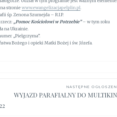
 Białogórze. Udział w tym programie jest ważnym element
 na stronie
www.ewangelizacjapelplin.pl
.
ii śp. Zenona Szumejda – R.I.P.
 rzecz:
„Pomoc Kościołowi w Potrzebie”
– w tym roku
a na Ukrainie.
umer „Pielgrzyma”.
twa Bożego i opieki Matki Bożej i św. Józefa.
NASTĘPNE OGŁOSZEN
WYJAZD PARAFIALNY DO MULTIKI
22