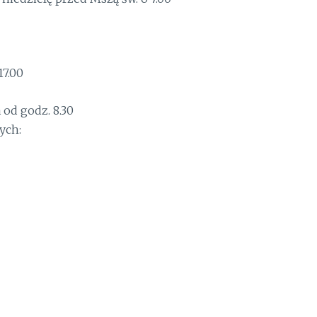
17.00
 od godz. 8.30
ych: