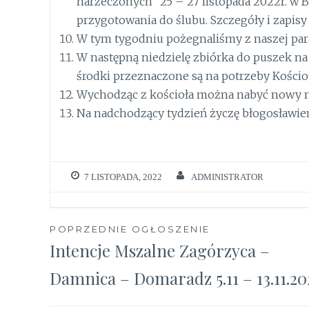
narzeczonych” 25 – 27 listopada 2022r. w
przygotowania do ślubu. Szczegóły i zapisy
W tym tygodniu pożegnaliśmy z naszej paraf
W następną niedzielę zbiórka do puszek na
środki przeznaczone są na potrzeby Kościoł
Wychodząc z kościoła można nabyć nowy n
Na nadchodzący tydzień życzę błogosławieńs
7 LISTOPADA, 2022
ADMINISTRATOR
Nawigacja
POPRZEDNIE OGŁOSZENIE
Intencje Mszalne Zagórzyca –
wpisu
Damnica – Domaradz 5.11 – 13.11.20