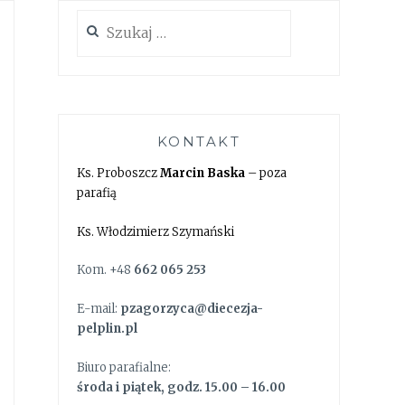
Szukaj:
KONTAKT
Ks. Proboszcz
Marcin Baska
– poza
parafią
Ks. Włodzimierz Szymański
Kom. +48
662 065 253
E-mail:
pzagorzyca@diecezja-
pelplin.pl
Biuro parafialne:
środa i piątek, godz. 15.00 – 16.00