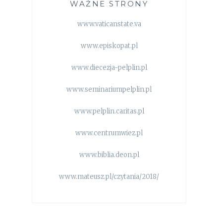
WAŻNE STRONY
www.vaticanstate.va
www.episkopat.pl
www.diecezja-pelplin.pl
www.seminariumpelplin.pl
www.pelplin.caritas.pl
www.centrumwiez.pl
www.biblia.deon.pl
www.mateusz.pl/czytania/2018/