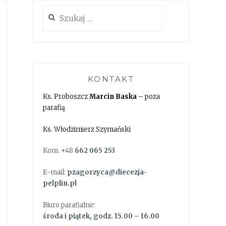
Szukaj:
KONTAKT
Ks. Proboszcz
Marcin Baska
– poza
parafią
Ks. Włodzimierz Szymański
Kom. +48
662 065 253
E-mail:
pzagorzyca@diecezja-
pelplin.pl
Biuro parafialne:
środa i piątek, godz. 15.00 – 16.00