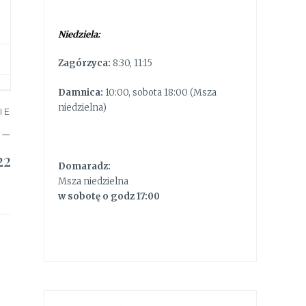
Niedziela:
Zagórzyca:
8:30, 11:15
Damnica:
10:00, sobota 18:00 (Msza
niedzielna)
IE
 –
22
Domaradz:
Msza niedzielna
w sobotę o godz 17:00