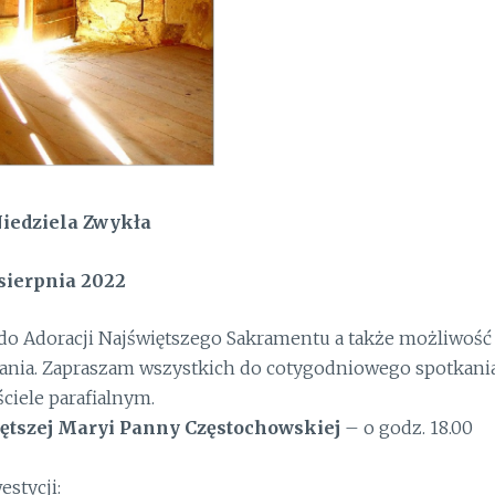
iedziela Zwykła
 sierpnia
2
022
a do Adoracji Najświętszego Sakramentu a także możliwość
nania. Zapraszam wszystkich do cotygodniowego spotkani
ciele parafialnym.
iętszej Maryi Panny Częstochowskiej
– o godz. 18.00
stycji: