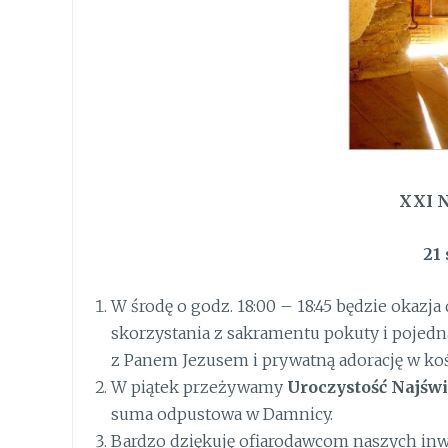
X
XI
N
21
W środę o godz. 18:00 – 18:45 będzie okazj
skorzystania z sakramentu pokuty i pojed
z Panem Jezusem i prywatną adorację w koś
W piątek przeżywamy
Uroczystość Najśw
suma odpustowa w Damnicy.
Bardzo dziękuję ofiarodawcom naszych inwe