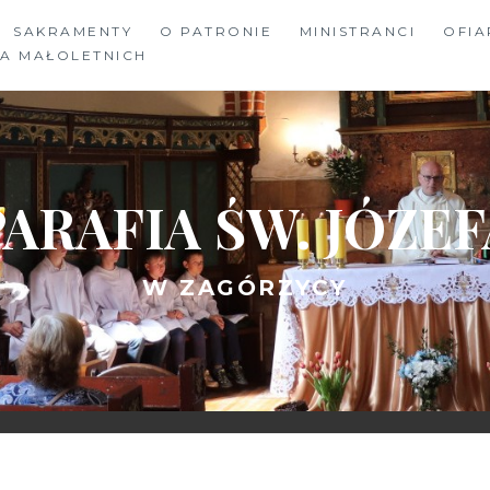
SAKRAMENTY
O PATRONIE
MINISTRANCI
OFIA
A MAŁOLETNICH
PARAFIA ŚW. JÓZEF
W ZAGÓRZYCY