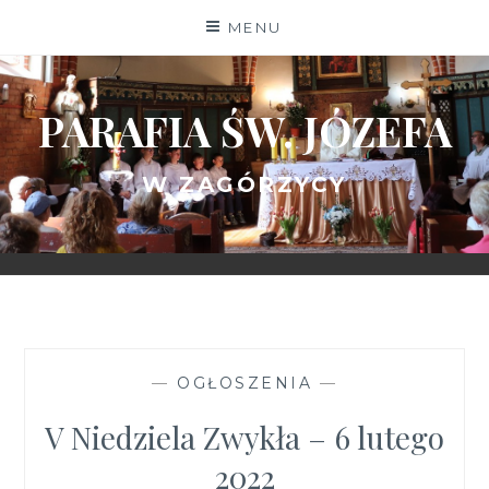
Skip
MENU
to
content
PARAFIA ŚW. JÓZEFA
W ZAGÓRZYCY
—
OGŁOSZENIA
—
V Niedziela Zwykła – 6 lutego
2022