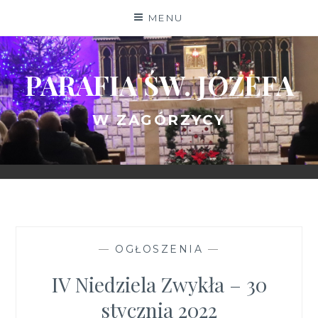
Skip
MENU
to
content
PARAFIA ŚW. JÓZEFA
W ZAGÓRZYCY
—
OGŁOSZENIA
—
IV Niedziela Zwykła – 30
stycznia 2022