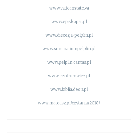
www.vaticanstate.va
www.episkopat.pl
www.diecezja-pelplin.pl
www.seminariumpelplin.pl
www.pelplin.caritas.pl
www.centrumwiez.pl
www.biblia.deon.pl
www.mateusz.pl/czytania/2018/