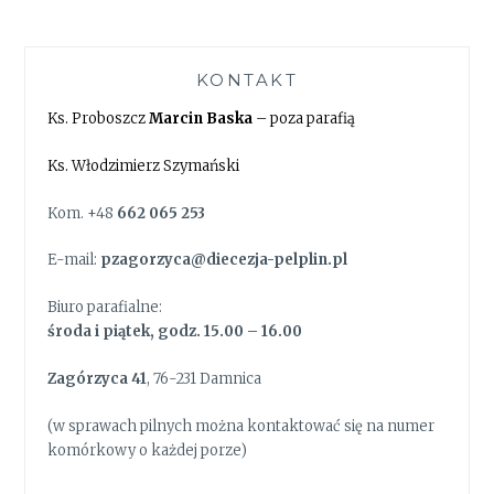
KONTAKT
Ks. Proboszcz
Marcin Baska
– poza parafią
Ks. Włodzimierz Szymański
Kom. +48
662 065 253
E-mail:
pzagorzyca@diecezja-pelplin.pl
Biuro parafialne:
środa i piątek, godz. 15.00 – 16.00
Zagórzyca 41
, 76-231 Damnica
(w sprawach pilnych można kontaktować się na numer
komórkowy o każdej porze)