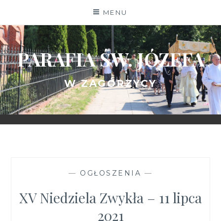
Skip
MENU
to
content
PARAFIA ŚW. JÓZEFA
W ZAGÓRZYCY
—
OGŁOSZENIA
—
XV Niedziela Zwykła – 11 lipca
2021