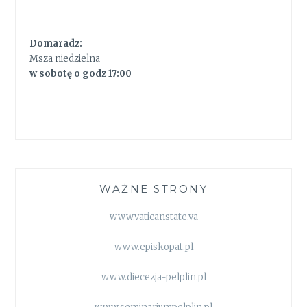
Domaradz:
Msza niedzielna
w sobotę o godz 17:00
WAŻNE STRONY
www.vaticanstate.va
www.episkopat.pl
www.diecezja-pelplin.pl