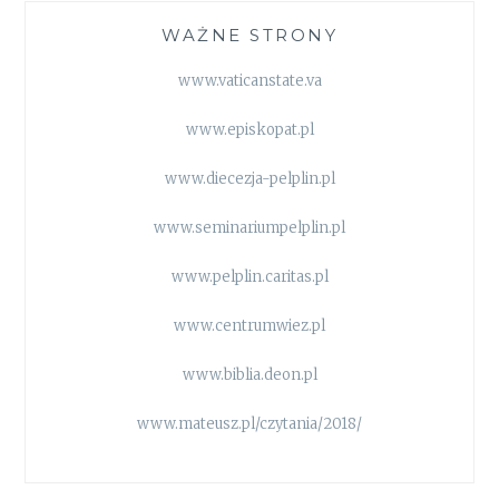
WAŻNE STRONY
www.vaticanstate.va
www.episkopat.pl
www.diecezja-pelplin.pl
www.seminariumpelplin.pl
www.pelplin.caritas.pl
www.centrumwiez.pl
www.biblia.deon.pl
www.mateusz.pl/czytania/2018/