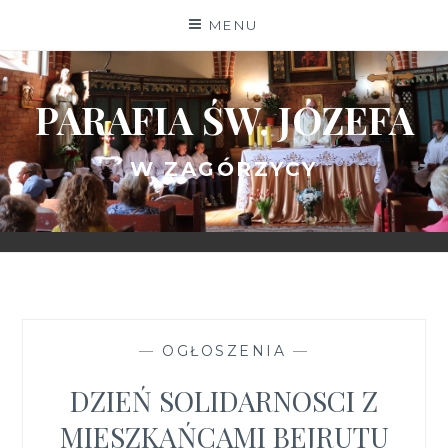
Skip
MENU
to
content
PARAFIA ŚW. JÓZEFA
W ZAGÓRZYCY
—
OGŁOSZENIA
—
DZIEŃ SOLIDARNOSCI Z
MIESZKAŃCAMI BEJRUTU