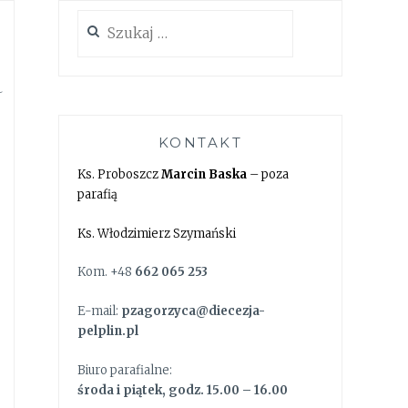
Szukaj:
a
KONTAKT
Ks. Proboszcz
Marcin Baska
– poza
parafią
Ks. Włodzimierz Szymański
Kom. +48
662 065 253
E-mail:
pzagorzyca@diecezja-
pelplin.pl
Biuro parafialne:
środa i piątek, godz. 15.00 – 16.00