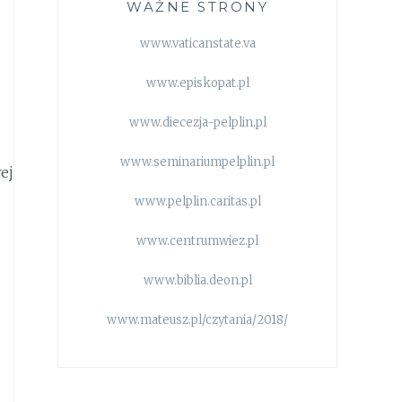
WAŻNE STRONY
www.vaticanstate.va
www.episkopat.pl
www.diecezja-pelplin.pl
.
www.seminariumpelplin.pl
ej
www.pelplin.caritas.pl
www.centrumwiez.pl
www.biblia.deon.pl
www.mateusz.pl/czytania/2018/