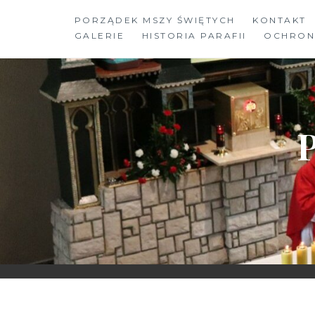
Skip
PORZĄDEK MSZY ŚWIĘTYCH
KONTAKT
to
GALERIE
HISTORIA PARAFII
OCHRON
content