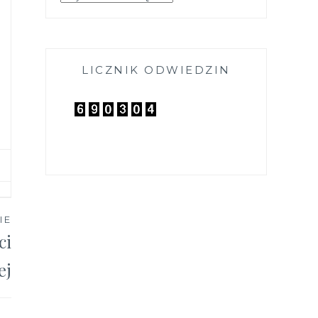
LICZNIK ODWIEDZIN
IE
ci
ej