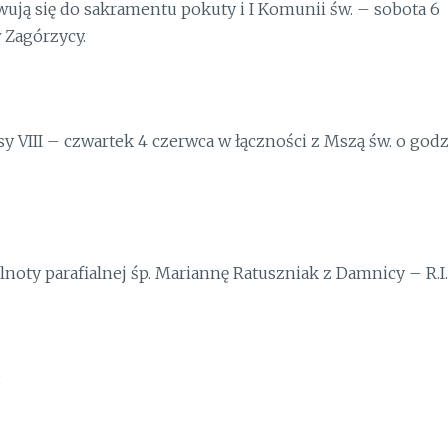
owują się do sakramentu pokuty i
I
Komunii św. – sobota 6
 Zagórzycy.
 VIII – czwartek 4 czerwca w łączności z Mszą św. o godz
noty parafialnej śp. Mariannę
Ratuszniak
z Damnicy – R.I.
: