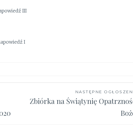
powiedź III
apowiedź I
NASTĘPNE OGŁOSZEN
Zbiórka na Świątynię Opatrznoś
2020
Boż