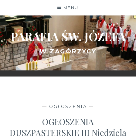
Skip
MENU
to
content
PARAFIA ŚW. JÓZEFA
W ZAGÓRZYCY
—
OGŁOSZENIA
—
OGŁOSZENIA
DUSZPASTERSKIE III Niedziela