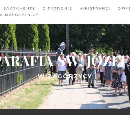
SAKRAMENTY
O PATRONIE
MINISTRANCI
OFIA
A MAŁOLETNICH
PARAFIA ŚW. JÓZEF
W ZAGÓRZYCY