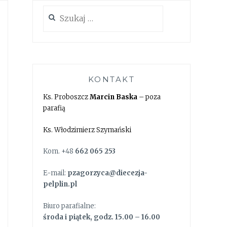
Szukaj:
KONTAKT
Ks. Proboszcz
Marcin Baska
– poza
parafią
Ks. Włodzimierz Szymański
Kom. +48
662 065 253
E-mail:
pzagorzyca@diecezja-
pelplin.pl
Biuro parafialne:
środa i piątek, godz. 15.00 – 16.00