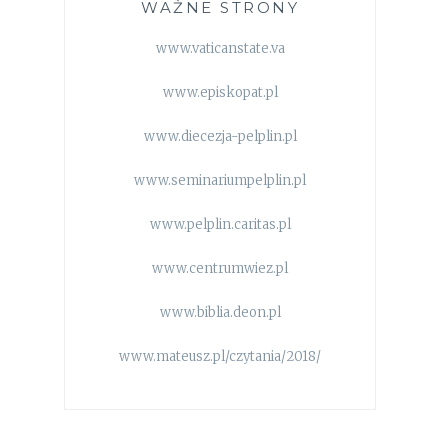
WAŻNE STRONY
www.vaticanstate.va
www.episkopat.pl
www.diecezja-pelplin.pl
www.seminariumpelplin.pl
www.pelplin.caritas.pl
www.centrumwiez.pl
www.biblia.deon.pl
www.mateusz.pl/czytania/2018/