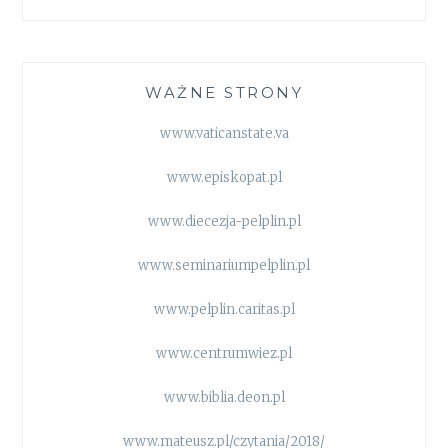
WAŻNE STRONY
www.vaticanstate.va
www.episkopat.pl
www.diecezja-pelplin.pl
www.seminariumpelplin.pl
www.pelplin.caritas.pl
www.centrumwiez.pl
www.biblia.deon.pl
www.mateusz.pl/czytania/2018/