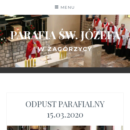
Skip
MENU
to
content
PARAFIA ŚW. JÓZEFA
W ZAGÓRZYCY
ODPUST PARAFIALNY
15.03.2020