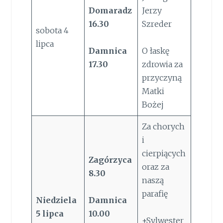
Domaradz
Jerzy
16.30
Szreder
sobota 4
lipca
Damnica
O łaskę
17.30
zdrowia za
przyczyną
Matki
Bożej
Za chorych
i
cierpiących
Zagórzyca
oraz za
8.30
naszą
parafię
Niedziela
Damnica
5
lipca
10.00
+Sylwester