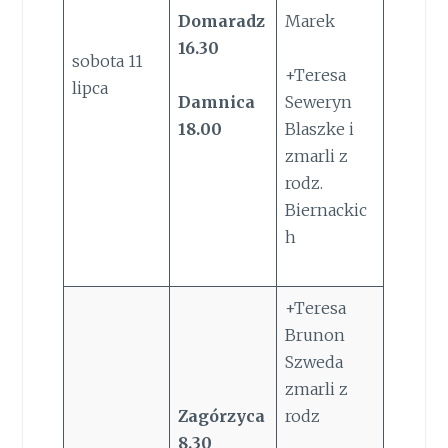
Domaradz
Marek
16.30
sobota 11
+Teresa
lipca
Damnica
Seweryn
18.00
Blaszke i
zmarli z
rodz.
Biernackic
h
+Teresa
Brunon
Szweda
zmarli z
Zagórzyca
rodz
8.30