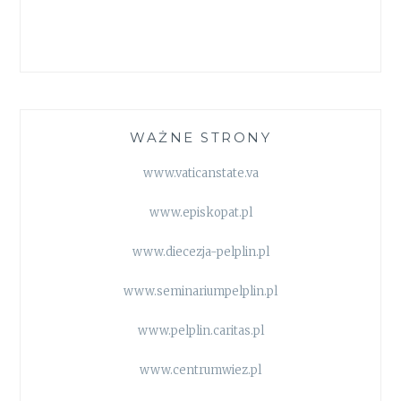
WAŻNE STRONY
www.vaticanstate.va
www.episkopat.pl
www.diecezja-pelplin.pl
www.seminariumpelplin.pl
www.pelplin.caritas.pl
www.centrumwiez.pl