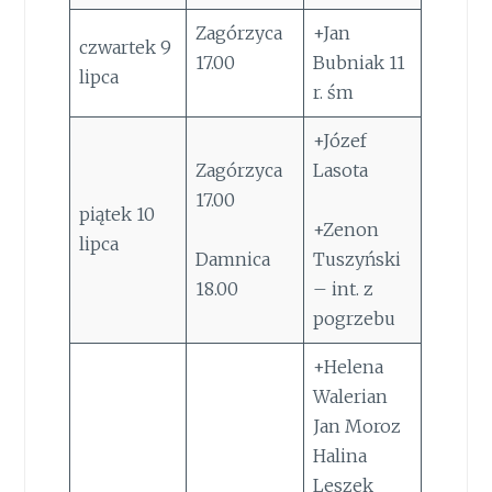
Zagórzyca
+Jan
czwartek 9
17.00
Bubniak 11
lipca
r. śm
+Józef
Zagórzyca
Lasota
17.00
piątek 10
+Zenon
lipca
Damnica
Tuszyński
18.00
– int. z
pogrzebu
+Helena
Walerian
Jan Moroz
Halina
Leszek