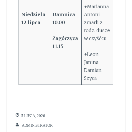
+Marianna
Niedziela
Damnica
Antoni
12
lipca
10.00
zmarli z
rodz. dusze
Zagórzyca
w czyśćcu
11.15
+Leon
Janina
Damian
Szyca
5 LIPCA, 2026
ADMINISTRATOR