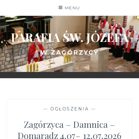
Skip
MENU
to
content
PARAFIA ŚW. JÓZEFA
W ZAGÓRZYCY
—
OGŁOSZENIA
—
Zagórzyca – Damnica –
Domaradz 4.07– 12.07.2026