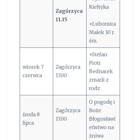
Kiełtyka
Zagórzyca
11.15
+Lubomira
Malek 10 r.
śm.
+Stefan
Piotr
wtorek 7
Zagórzyca
Bednarek
czerwca
17.00
zmarli z
rodz
O pogodę i
Zagórzyca
Boże
środa 8
17.00
Błogosławi
lipca
eństwo na
żniwa