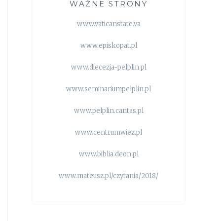
WAŻNE STRONY
www.vaticanstate.va
www.episkopat.pl
www.diecezja-pelplin.pl
www.seminariumpelplin.pl
www.pelplin.caritas.pl
www.centrumwiez.pl
www.biblia.deon.pl
www.mateusz.pl/czytania/2018/