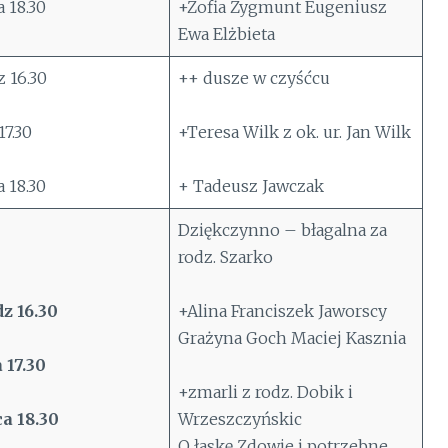
 18.30
+Zofia Zygmunt Eugeniusz
Ewa Elżbieta
 16.30
++ dusze w czyśćcu
7.30
+Teresa Wilk z ok. ur. Jan Wilk
 18.30
+ Tadeusz Jawczak
Dziękczynno – błagalna za
rodz. Szarko
z 16.30
+Alina Franciszek Jaworscy
Grażyna Goch Maciej Kasznia
17.30
+zmarli z rodz. Dobik i
a 18.30
Wrzeszczyńskic
O łaskę Zdowie i potrzebne