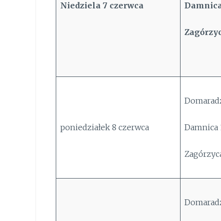
Niedziela
7
czerwca
Damnica
Zagórzyc
Domaradz
poniedziałek 8 czerwca
Damnica 1
Zagórzyca
Domaradz