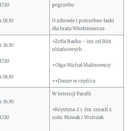
7.30
pogrzebu
 18.30
O zdrowie i potrzebne łaski
dla brata Włodzimierza
+Zofia Baska – int. od Róż
 16.30
różańcowych
7.30
+Olga Michał Malinowscy
 18.30
++Dusze w czyśćcu
W intencji Parafii
 16.30
+Krystyna 2 r. śm. zmarli z
7.30
rodz. Nowak i Woźniak