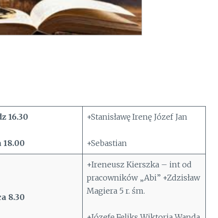
z 16.30
+Stanisławę Irenę Józef Jan
 18.00
+Sebastian
+Ireneusz Kierszka – int od
pracowników „Abi” +Zdzisław
Magiera 5 r. śm.
a 8.30
+Józefę Feliks Wiktoria Wanda