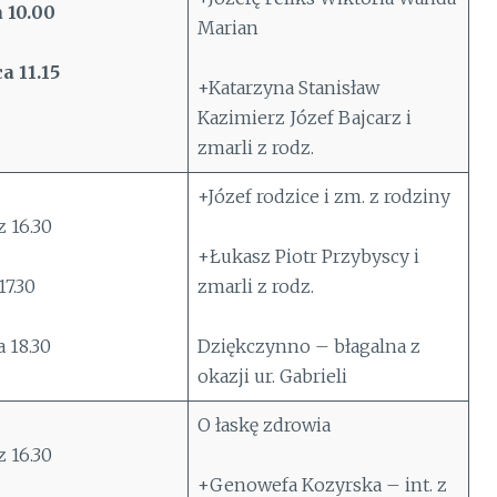
 10.00
Marian
a 11.15
+Katarzyna Stanisław
Kazimierz Józef Bajcarz i
zmarli z rodz.
+Józef rodzice i zm. z rodziny
 16.30
+Łukasz Piotr Przybyscy i
7.30
zmarli z rodz.
 18.30
Dziękczynno – błagalna z
okazji ur. Gabrieli
O łaskę zdrowia
 16.30
+Genowefa Kozyrska – int. z