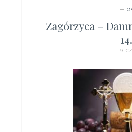
—
O
Zagórzyca – Damn
14
9 C