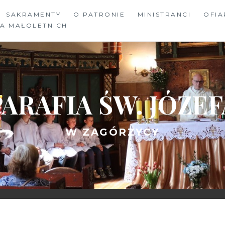
SAKRAMENTY
O PATRONIE
MINISTRANCI
OFIA
A MAŁOLETNICH
PARAFIA ŚW. JÓZEF
W ZAGÓRZYCY