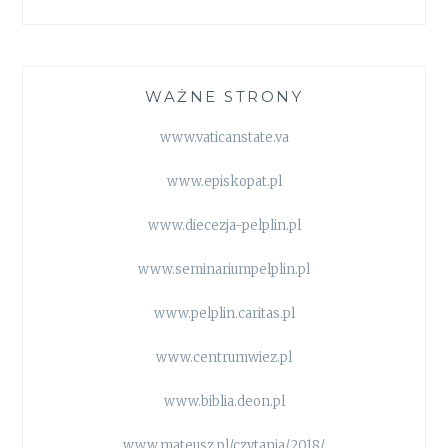
WAŻNE STRONY
www.vaticanstate.va
www.episkopat.pl
www.diecezja-pelplin.pl
www.seminariumpelplin.pl
www.pelplin.caritas.pl
www.centrumwiez.pl
www.biblia.deon.pl
www.mateusz.pl/czytania/2018/