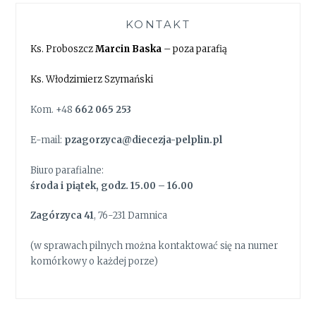
KONTAKT
Ks. Proboszcz
Marcin Baska
– poza parafią
Ks. Włodzimierz Szymański
Kom. +48
662 065 253
E-mail:
pzagorzyca@diecezja-pelplin.pl
Biuro parafialne:
środa i piątek, godz. 15.00 – 16.00
Zagórzyca 41
, 76-231 Damnica
(w sprawach pilnych można kontaktować się na numer
komórkowy o każdej porze)