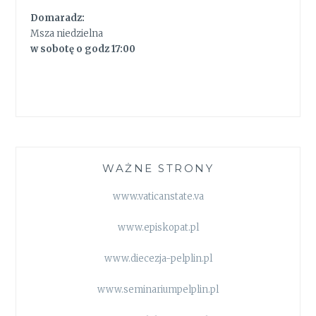
Domaradz:
Msza niedzielna
w sobotę o godz 17:00
WAŻNE STRONY
www.vaticanstate.va
www.episkopat.pl
www.diecezja-pelplin.pl
www.seminariumpelplin.pl