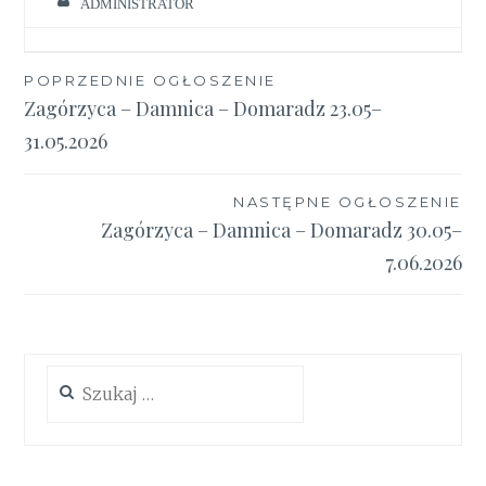
ADMINISTRATOR
Nawigacja
POPRZEDNIE OGŁOSZENIE
Zagórzyca – Damnica – Domaradz 23.05–
wpisu
31.05.2026
NASTĘPNE OGŁOSZENIE
Zagórzyca – Damnica – Domaradz 30.05–
7.06.2026
Szukaj: