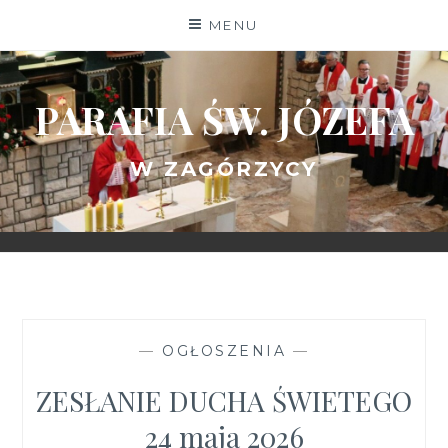
Skip
MENU
to
content
PARAFIA ŚW. JÓZEFA
W ZAGÓRZYCY
—
OGŁOSZENIA
—
ZESŁANIE DUCHA ŚWIETEGO
24 maja 2026