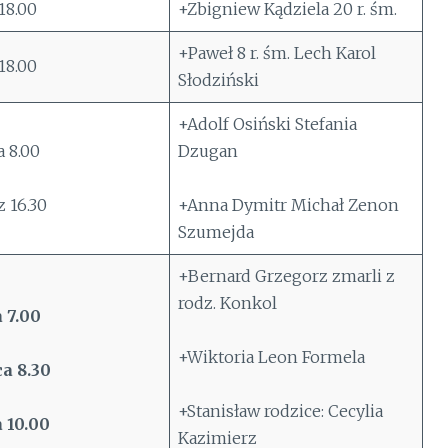
18.00
+Zbigniew Kądziela 20 r. śm.
+Paweł 8 r. śm. Lech Karol
18.00
Słodziński
+Adolf Osiński Stefania
 8.00
Dzugan
 16.30
+Anna Dymitr Michał Zenon
Szumejda
+Bernard Grzegorz zmarli z
rodz. Konkol
 7.00
+Wiktoria Leon Formela
a 8.30
+Stanisław rodzice: Cecylia
 10.00
Kazimierz