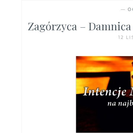
—
O
Zagórzyca – Damnica 
12 L