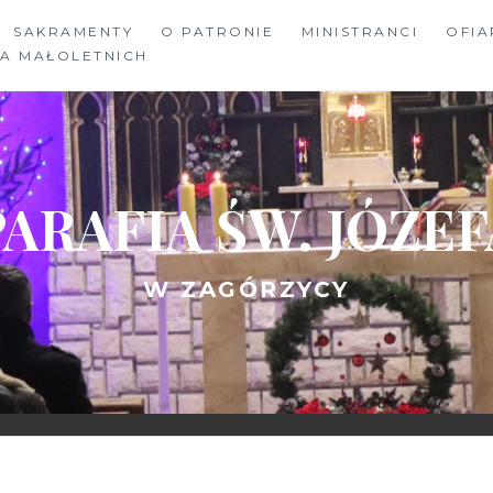
SAKRAMENTY
O PATRONIE
MINISTRANCI
OFIA
A MAŁOLETNICH
PARAFIA ŚW. JÓZEF
W ZAGÓRZYCY