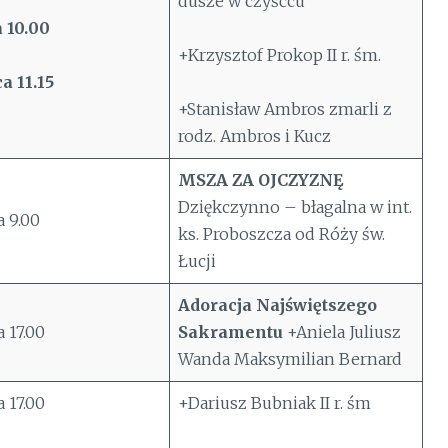
dusze w czyśćcu
 10.00
+Krzysztof Prokop II r. śm.
a 11.15
+Stanisław Ambros zmarli z
rodz. Ambros i Kucz
MSZA ZA OJCZYZNĘ
Dziękczynno – błagalna w int.
 9.00
ks. Proboszcza od Róży św.
Łucji
Adoracja Najświętszego
 17.00
Sakramentu
+Aniela Juliusz
Wanda Maksymilian Bernard
 17.00
+Dariusz Bubniak II r. śm