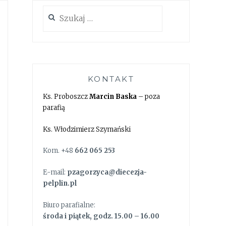
Szukaj:
KONTAKT
Ks. Proboszcz
Marcin Baska
– poza
parafią
Ks. Włodzimierz Szymański
Kom. +48
662 065 253
E-mail:
pzagorzyca@diecezja-
pelplin.pl
Biuro parafialne:
środa i piątek, godz. 15.00 – 16.00