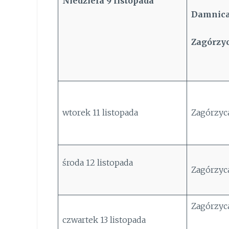
Niedziela
9
listopada
Damnica
Zagórzyc
wtorek 11 listopada
Zagórzyca
środa 12 listopada
Zagórzyca
Zagórzyca
czwartek 13 listopada