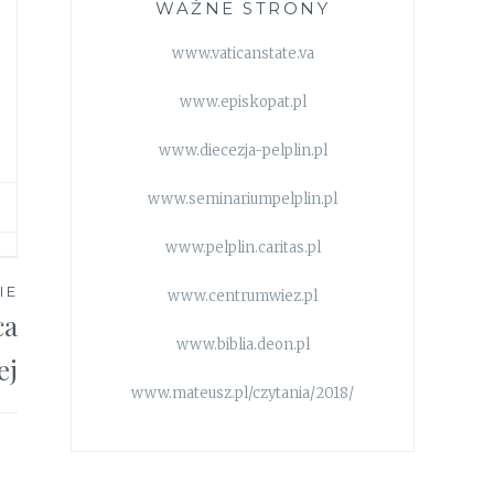
WAŻNE STRONY
www.vaticanstate.va
www.episkopat.pl
www.diecezja-pelplin.pl
www.seminariumpelplin.pl
www.pelplin.caritas.pl
IE
www.centrumwiez.pl
ca
www.biblia.deon.pl
ej
www.mateusz.pl/czytania/2018/