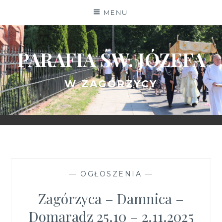
Skip
MENU
to
content
PARAFIA ŚW. JÓZEFA
W ZAGÓRZYCY
—
OGŁOSZENIA
—
Zagórzyca – Damnica –
Domaradz 25.10 – 2.11.2025