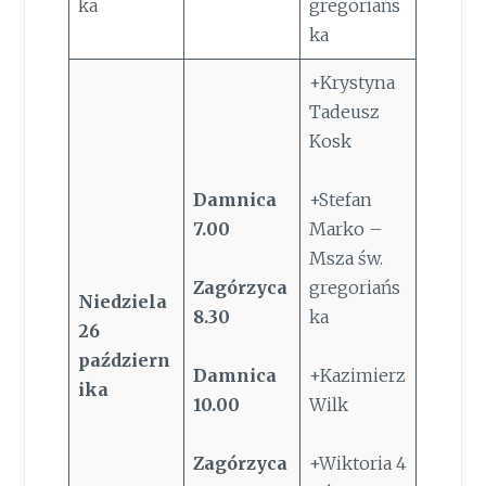
ka
gregoriańs
ka
+Krystyna
Tadeusz
Kosk
Damnica
+Stefan
7.00
Marko –
Msza św.
Zagórzyca
gregoriańs
Niedziela
8.30
ka
26
październ
Damnica
+Kazimierz
ika
10.00
Wilk
Zagórzyca
+Wiktoria 4