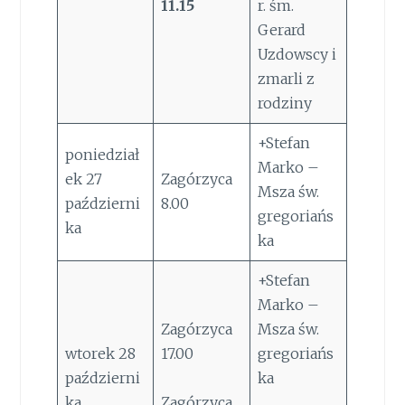
11.15
r. śm.
Gerard
Uzdowscy i
zmarli z
rodziny
+Stefan
poniedział
Marko –
ek 27
Zagórzyca
Msza św.
październi
8.00
gregoriańs
ka
ka
+Stefan
Marko –
Zagórzyca
Msza św.
wtorek 28
17.00
gregoriańs
październi
ka
ka
Zagórzyca