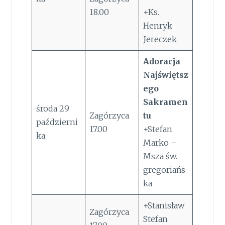
18.00
+Ks.
Henryk
Jereczek
Adoracja
Najświętsz
ego
Sakramen
środa 29
Zagórzyca
tu
październi
17.00
+Stefan
ka
Marko –
Msza św.
gregoriańs
ka
+Stanisław
Zagórzyca
Stefan