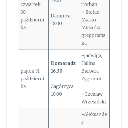
17.00
czwartek
Torhan
30
+ Stefan
Damnica
październi
Marko –
18.00
ka
Msza św.
gregoriańs
ka
+Jadwiga,
Domaradz
Halina
piątek 31
16.30
Barbara
październi
Zygmunt
ka
Zagórzyca
18.00
+Czesław
Wrzesiński
+Aleksande
r