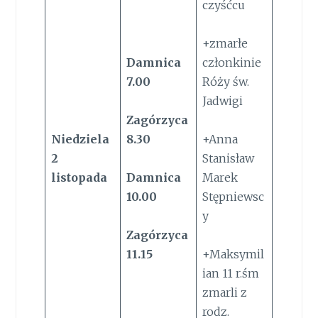
czyśćcu
+zmarłe
Damnica
członkinie
7.00
Róży św.
Jadwigi
Zagórzyca
Niedziela
8.30
+Anna
2
Stanisław
listopada
Damnica
Marek
10.00
Stępniewsc
y
Zagórzyca
11.15
+Maksymil
ian 11 r.śm
zmarli z
rodz.