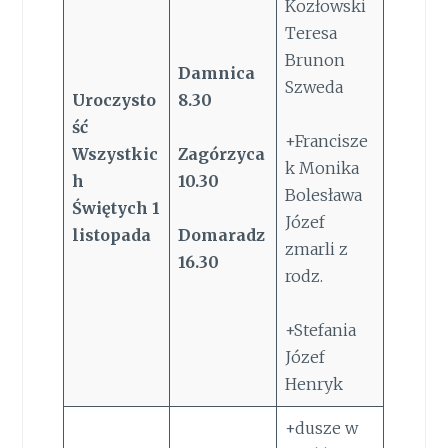
Kozłowski
Teresa
Brunon
Damnica
Szweda
Uroczysto
8.30
ść
+Francisze
Wszystkic
Zagórzyca
k Monika
h
10.30
Bolesława
Świętych
1
Józef
listopada
Domaradz
zmarli z
16.30
rodz.
+Stefania
Józef
Henryk
+dusze w