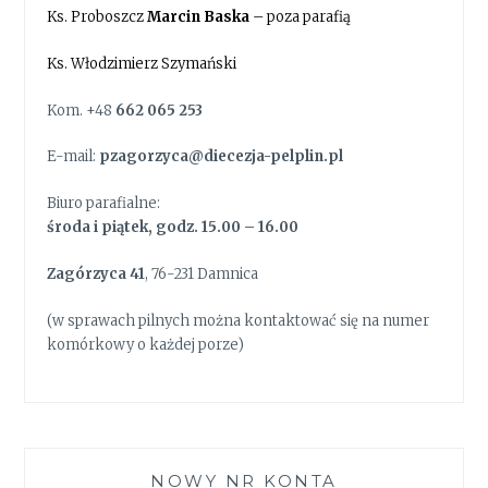
Ks. Proboszcz
Marcin Baska
– poza parafią
Ks. Włodzimierz Szymański
Kom. +48
662 065 253
E-mail:
pzagorzyca@diecezja-pelplin.pl
Biuro parafialne:
środa i piątek, godz. 15.00 – 16.00
Zagórzyca 41
, 76-231 Damnica
(w sprawach pilnych można kontaktować się na numer
komórkowy o każdej porze)
NOWY NR KONTA