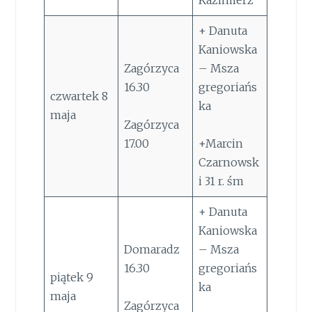
+ Danuta
Kaniowska
Zagórzyca
– Msza
16.30
gregoriańs
czwartek 8
ka
maja
Zagórzyca
17.00
+Marcin
Czarnowsk
i 31 r. śm
+ Danuta
Kaniowska
Domaradz
– Msza
16.30
gregoriańs
piątek 9
ka
maja
Zagórzyca