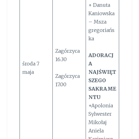
+ Danuta
Kaniowska
– Msza
gregoriańs
ka
Zagórzyca
ADORACJ
16.30
środa 7
A
maja
NAJŚWIĘT
Zagórzyca
SZEGO
17.00
SAKRAME
NTU
+Apolonia
Sylwester
Mikołaj
Aniela
Kazimierz