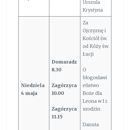
Urszula
Krystyna
Za
Ojczyznę i
Kościół św.
od Róży św.
Łucji
Domaradz
8.30
O
błogosławi
Niedziela
Zagórzyca
eństwo
4
maja
10.00
Boże dla
Leona w I r.
Zagórzyca
urodzin
11.15
Danuta