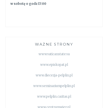
w sobotę o godz 17:00
WAŻNE STRONY
www.vaticanstate.va
www.episkopat.pl
www.diecezja-pelplin.pl
www.seminariumpelplin.pl
www.pelplin.caritas.pl
www.centrumwiez.pl