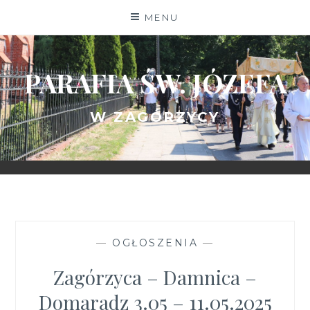
Skip
MENU
to
content
PARAFIA ŚW. JÓZEFA
W ZAGÓRZYCY
—
OGŁOSZENIA
—
Zagórzyca – Damnica –
Domaradz 3.05 – 11.05.2025