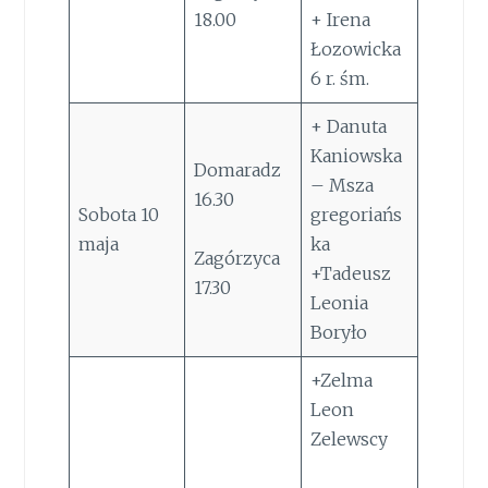
18.00
+ Irena
Łozowicka
6 r. śm.
+ Danuta
Kaniowska
Domaradz
– Msza
16.30
Sobota 10
gregoriańs
maja
ka
Zagórzyca
+Tadeusz
17.30
Leonia
Boryło
+Zelma
Leon
Zelewscy